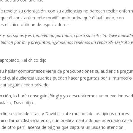
 revelar su orientación, con su audiencias no parecen recibir enfer
que él constantemente modificando arriba qué él hablando, con
es el chico obtiene de espectadores.
s personas y es también un partidario para su éxito. Yo Tuve individ
laron por mí y preguntan, «¿Podemos tenemos un repaso?» Disfruto e
apropiado, «el chico dijo.
 su hablar compromisos viene de preocupaciones su audiencia pregu
ara el cual audiencia usuarios pueden hacer preguntas por sí mismos o
sear seguir siendo privado.
ección, lo haré conseguir ‘¡Bing! y yo descubriremos un nuevo innova
lar «, David dijo.
 línea sitios de citas, y David discute muchos de los típicos errores
 chico llama «distancia error,» un predicamento donde adecuado calza
e otro perfil acerca de página que captura un usuario atención.