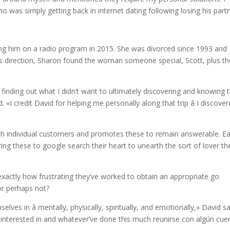
o was simply getting back in internet dating following losing his part
ing him on a radio program in 2015. She was divorced since 1993 and
d’s direction, Sharon found the woman someone special, Scott, plus t
m finding out what I didn’t want to ultimately discovering and knowing 
 «I credit David for helping me personally along that trip â I discove
 with individual customers and promotes these to remain answerable. E
iring these to google search their heart to unearth the sort of lover th
exactly how frustrating they’ve worked to obtain an appropriate go
 or perhaps not?
es in â mentally, physically, spiritually, and emotionally,» David sa
interested in and whatever’ve done this much reunirse con algún cue