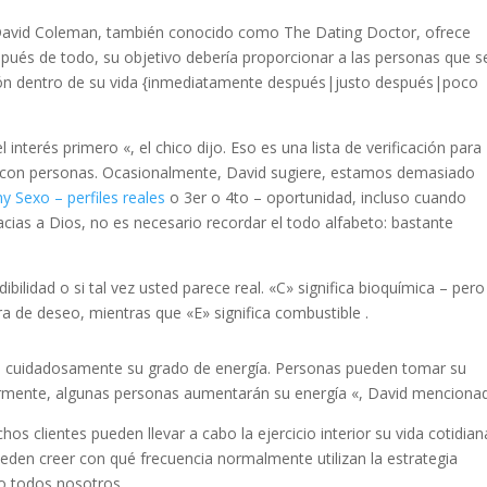
, David Coleman, también conocido como The Dating Doctor, ofrece
espués de todo, su objetivo debería proporcionar a las personas que s
ión dentro de su vida {inmediatamente después|justo después|poco
nterés primero «, el chico dijo. Eso es una lista de verificación para
o con personas. Ocasionalmente, David sugiere, estamos demasiado
y Sexo – perfiles reales
o 3er o 4to – oportunidad, incluso cuando
cias a Dios, no es necesario recordar el todo alfabeto: bastante
dibilidad o si tal vez usted parece real. «C» significa bioquímica – pero
ura de deseo, mientras que «E» significa combustible .
re cuidadosamente su grado de energía. Personas pueden tomar su
ormente, algunas personas aumentarán su energía «, David menciona
hos clientes pueden llevar a cabo la ejercicio interior su vida cotidia
eden creer con qué frecuencia normalmente utilizan la estrategia
jo todos nosotros.