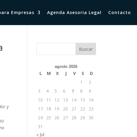
 para Empresas
Agenda Asesoria Legal
Contacto
a
agosto 2026
L
M
X
J
V
S
D
1
2
3
4
5
6
7
8
9
s
10
11
12
13
14
15
16
dor y
17
18
19
20
21
22
23
24
25
26
27
28
29
30
voz
31
 no
« Jul