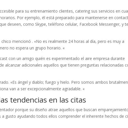
sible para su entrenamiento clientes, catering sus servicios en cu
horarios. Por ejemplo, él está preparado para mantenerse en contac
o que deseen, como Skype, teléfono celular, Facebook Messenger, y t
 chico mencionó . «No es realmente 24 horas al día, pero es muy a
nero no espera un grupo horario. «
dcast con un amigo quién es experimentado el aire empresa durante
de alcanzar adicionales aquellos que tienen preguntas relacionadas 
arado. «Es ángel y diablo; fuego y hielo. Pero somos ambos brutalme
iona van a ser excepcionalmente agradable. «
as tendencias en las citas
esentador porque su diseño atrae aquellos que buscan emparejamient
tes a gusto ayudando todos ellos comprender el inherente hechos de c