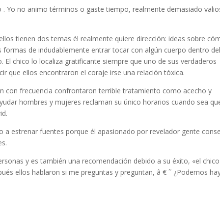
do . Yo no animo términos o gaste tiempo, realmente demasiado valio
llos tienen dos temas él realmente quiere dirección: ideas sobre có
as formas de indudablemente entrar tocar con algún cuerpo dentro de
. El chico lo localiza gratificante siempre que uno de sus verdaderos
cir que ellos encontraron el coraje irse una relación tóxica.
en con frecuencia confrontaron terrible tratamiento como acecho y
ayudar hombres y mujeres reclaman su único horarios cuando sea qu
id.
o a estrenar fuentes porque él apasionado por revelador gente cons
es.
ersonas y es también una recomendación debido a su éxito, «el chico
ués ellos hablaron si me preguntas y preguntan, â € ˜ ¿Podemos ha