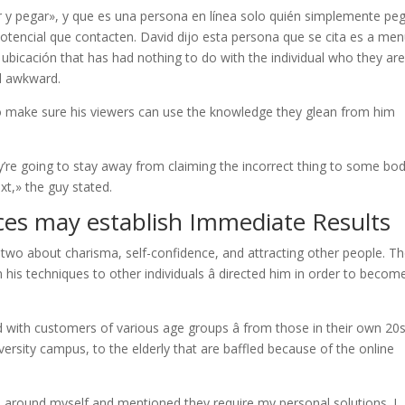
ar y pegar», y que es una persona en línea solo quién simplemente pe
otencial que contacten. David dijo esta persona que se cita es a me
ubicación that has had nothing to do with the individual who they ar
nd awkward.
 to make sure his viewers can use the knowledge they glean from him
y’re going to stay away from claiming the incorrect thing to some bo
xt,» the guy stated.
ces may establish Immediate Results
 two about charisma, self-confidence, and attracting other people. T
 his techniques to other individuals â directed him in order to becom
 with customers of various age groups â from those in their own 20s
versity campus, to the elderly that are baffled because of the online
ed around myself and mentioned they require my personal solutions. I