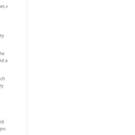
ner,»
hey
the
red a
ach
ey
id.
rpo.