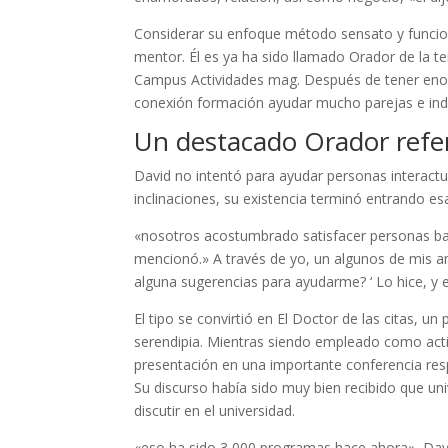
Considerar su enfoque método sensato y funcion
mentor. Él es ya ha sido llamado Orador de la
Campus Actividades mag. Después de tener enorm
conexión formación ayudar mucho parejas e indi
Un destacado Orador refe
David no intentó para ayudar personas interactu
inclinaciones, su existencia terminó entrando e
«nosotros acostumbrado satisfacer personas ba
mencionó.» A través de yo, un algunos de mis am
alguna sugerencias para ayudarme? ‘ Lo hice, y 
El tipo se convirtió en El Doctor de las citas, u
serendipia. Mientras siendo empleado como acti
presentación en una importante conferencia resp
Su discurso había sido muy bien recibido que uni
discutir en el universidad.
«eso ha sido 3,000 programas hace ahora», Davi