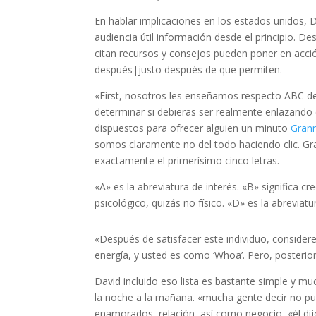
En hablar implicaciones en los estados unidos
audiencia útil información desde el principio. D
citan recursos y consejos pueden poner en acc
después|justo después de que permiten.
«First, nosotros les enseñamos respecto ABC del i
determinar si debieras ser realmente enlazand
dispuestos para ofrecer alguien un minuto
Grann
somos claramente no del todo haciendo clic. Gra
exactamente el primerísimo cinco letras.
«A» es la abreviatura de interés. «B» significa cre
psicológico, quizás no físico. «D» es la abreviat
«Después de satisfacer este individuo, conside
energía, y usted es como ‘Whoa’. Pero, posteri
David incluido eso lista es bastante simple y muc
la noche a la mañana. «mucha gente decir no pu
enamorados, relación, así como negocio, «él di