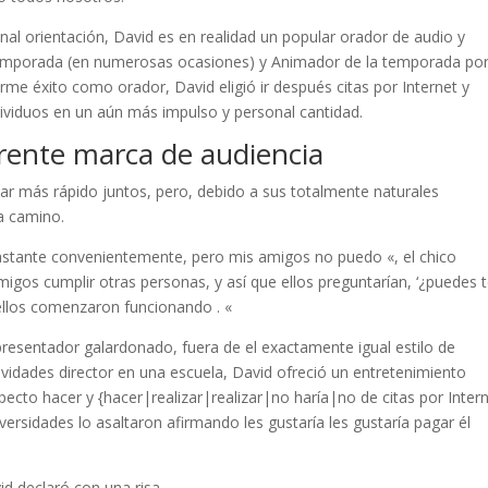
al orientación, David es en realidad un popular orador de audio y
 temporada (en numerosas ocasiones) y Animador de la temporada po
e éxito como orador, David eligió ir después citas por Internet y
viduos en un aún más impulso y personal cantidad.
rente marca de audiencia
ar más rápido juntos, pero, debido a sus totalmente naturales
sa camino.
stante convenientemente, pero mis amigos no puedo «, el chico
igos cumplir otras personas, y así que ellos preguntarían, ‘¿puedes 
ellos comenzaron funcionando . «
n presentador galardonado, fuera de el exactamente igual estilo de
vidades director en una escuela, David ofreció un entretenimiento
ecto hacer y {hacer|realizar|realizar|no haría|no de citas por Intern
versidades lo asaltaron afirmando les gustaría les gustaría pagar él
d declaró con una risa.