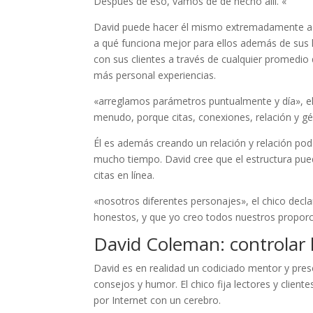
Después de eso, vamos de de hecho allí. «
David puede hacer él mismo extremadamente acce
a qué funciona mejor para ellos además de sus 
con sus clientes a través de cualquier promedi
más personal experiencias.
«arreglamos parámetros puntualmente y día», el
menudo, porque citas, conexiones, relación y gé
Él es además creando un relación y relación po
mucho tiempo. David cree que el estructura pue
citas en línea.
«nosotros diferentes personajes», el chico decl
honestos, y que yo creo todos nuestros proporc
David Coleman: controlar l
David es en realidad un codiciado mentor y pr
consejos y humor. El chico fija lectores y clien
por Internet con un cerebro.