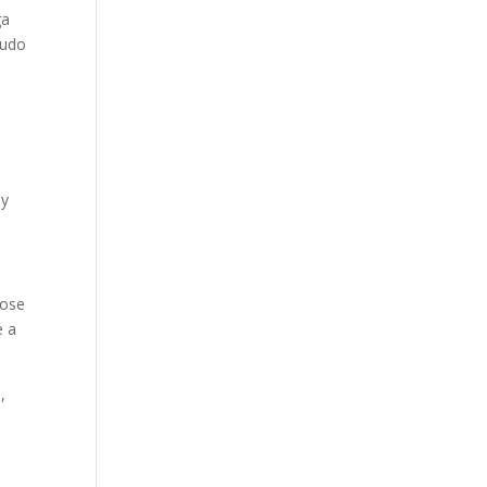
ga
nudo
e
dy
hose
e a
,