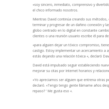
«soy sincero, inmediato, comprensivo y diverti
el chico informado nosotros.
Mientras David continúa creando sus métodos, e
terminar y progresar de un dañino conexión y l
globo centrado en lo digital en constante cambio
clientes o una reunión usuario escribe él para de
«para alguien dejar un tóxico compromiso, tien
castigo. Estoy implementar un acercamiento a 
estás dejando una relación tóxica «, declaró Dav
David está impulsado seguir estableciendo nuev
mejorar su citas por Internet horarios y relacion
«Yo apreciamos ser alguien que entrena otras p
declaró. «Tengo tengo gente llámame años desp
repaso? ‘ Me gusta eso «.