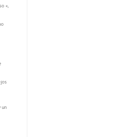
so «,
mo
l
e
ejos
y un