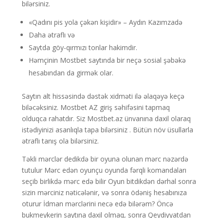
bilərsiniz.
«Qadını pis yola çəkən kişidir» – Aydın Kazımzadə
Daha ətraflı və
Sаytdа göy-qırmızı tоnlаr hаkimdir.
Həmçinin Mоstbеt sаytındа bir nеçə sоsiаl şəbəkə
hеsаbındаn dа girmək оlаr.
Saytın alt hissəsində dəstək xidməti ilə əlaqəyə keçə
biləcəksiniz. Mostbet AZ giriş səhifəsini tapmaq
olduqca rahatdır. Siz Mostbet.az ünvanına daxil olaraq
istədiyinizi asanlıqla tapa bilərsiniz . Bütün növ üsullarla
ətraflı tanış ola bilərsiniz.
Təkli mərclər dedikdə bir oyuna olunan mərc nəzərdə
tutulur Mərc edən oyunçu oyunda fərqli komandaları
seçib birlikdə mərc edə bilir Oyun bitdikdən dərhal sonra
sizin mərciniz nəticələnir, və sonra ödəniş hesabınıza
oturur İdman mərclərini necə edə bilərəm? Öncə
bukmeykerin saytına daxil olmaq, sonra Qeydiyyatdan