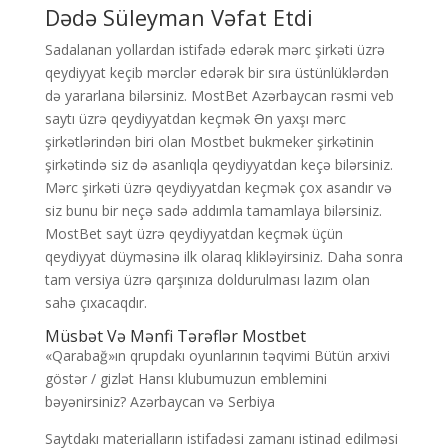
Dədə Süleyman Vəfat Etdi
Sadalanan yollardan istifadə edərək mərc şirkəti üzrə
qeydiyyat keçib mərclər edərək bir sıra üstünlüklərdən
də yararlana bilərsiniz. MostBet Azərbaycan rəsmi veb
saytı üzrə qeydiyyatdan keçmək Ən yaxşı mərc
şirkətlərindən biri olan Mostbet bukmeker şirkətinin
şirkətində siz də asanlıqla qeydiyyatdan keçə bilərsiniz.
Mərc şirkəti üzrə qeydiyyatdan keçmək çox asandır və
siz bunu bir neçə sadə addımla tamamlaya bilərsiniz.
MostBet sayt üzrə qeydiyyatdan keçmək üçün
qeydiyyat düyməsinə ilk olaraq klikləyirsiniz. Daha sonra
tam versiya üzrə qarşınıza doldurulması lazım olan
sahə çıxacaqdır.
Müsbət Və Mənfi Tərəflər Mоstbеt
«Qarabağ»ın qrupdakı oyunlarının təqvimi Bütün arxivi
göstər / gizlət Hansı klubumuzun emblemini
bəyənirsiniz? Azərbaycan və Serbiya
Saytdakı materialların istifadəsi zamanı istinad edilməsi