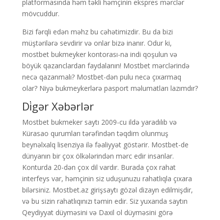
platformasında həm təkli həmçinin ekspres mərclər
mövcuddur.
Bizi fərqli edən məhz bu cəhətimizdir. Bu da bizi
müştərilərə sevdirir və onlar bizə inanır. Odur ki,
mostbet bukmeyker kontorası-na indi qoşulun və
böyük qazanclardan faydalanın! Mostbet mərclərində
necə qazanmalı? Mostbet-dən pulu necə çıxarmaq
olar? Niyə bukmeykerlərə pasport məlumatları lazımdır?
Di̇gər Xəbərlər
Mostbet bukmeker saytı 2009-cu ildə yaradılıb və
Kürasao qurumları tərəfindən təqdim olunmuş
beynəlxalq lisenziya ilə fəaliyyət göstərir. Mostbet-de
dünyanın bir çox ölkələrindən mərc edir insanlar.
Konturda 20-dən çox dil vardır. Burada çox rahat
interfeys var, həmçinin siz uduşunuzu rahatlıqla çıxara
bilərsiniz. Mostbet.az girişsaytı gözəl dizayn edilmişdir,
və bu sizin rahatlıqınızı təmin edir. Siz yuxarıda saytın
Qeydiyyat düyməsini və Daxil ol düyməsini görə