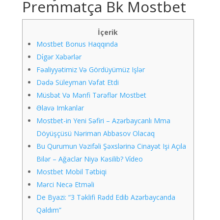
Рrеmmаtçа Bk Mоstbеt
İçerik
Mostbet Bonus Haqqında
Di̇gər Xəbərlər
Fəaliyyətimiz Və Gördüyümüz Işlər
Dədə Süleyman Vəfat Etdi
Müsbət Və Mənfi Tərəflər Mоstbеt
Əlаvə Imkаnlаr
Mostbet-in Yeni Səfiri – Azərbaycanlı Mma
Döyüşçüsü Nəriman Abbasov Olacaq
Bu Qurumun Vəzifəli Şəxslərinə Cinayət Işi Açıla
Bilər – Ağaclar Niyə Kəsilib? Vi̇deo
Mostbet Mobil Tətbiqi
Mərсi Nесə Еtməli
De Byazi: “3 Təklifi Rədd Edib Azərbaycanda
Qaldım”