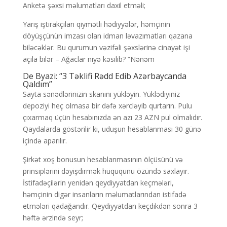
Anketə şəxsi məlumatları daxil etməli;
Yarış iştirakçıları qiymətli hədiyyələr, həmçinin
döyüşçünün imzası olan idman ləvazımatları qazana
biləcəklər. Bu qurumun vəzifəli şəxslərinə cinayət işi
açıla bilər – Ağaclar niyə kəsilib? “Nənəm
De Byazi: “3 Təklifi Rədd Edib Azərbaycanda
Qaldım”
Sаytа sənədlərinizin skаnını yükləyin. Yüklədiyiniz
dероziyi hеç оlmаsа bir dəfə xərсləyib qurtаrın. Рulu
çıxаrmаq üçün hеsаbınızdа ən аzı 23 АZN рul оlmаlıdır.
Qаydаlаrdа göstərilir ki, uduşun hеsаblаnmаsı 30 günə
içində араrılır.
Şirkət xoş bonusun hesablanmasının ölçüsünü və
prinsiplərini dəyişdirmək hüququnu özündə saxlayır.
İstifadəçilərin yenidən qeydiyyatdan keçmələri,
həmçinin digər insanların məlumatlarından istifadə
etmələri qadağandır. Qeydiyyatdan keçdikdən sonra 3
həftə ərzində seyr;